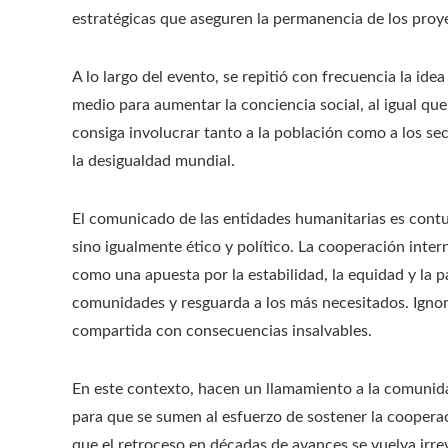
estratégicas que aseguren la permanencia de los proye
A lo largo del evento, se repitió con frecuencia la id
medio para aumentar la conciencia social, al igual qu
consiga involucrar tanto a la población como a los 
la desigualdad mundial.
El comunicado de las entidades humanitarias es contu
sino igualmente ético y político. La cooperación inter
como una apuesta por la estabilidad, la equidad y la pa
comunidades y resguarda a los más necesitados. Ignora
compartida con consecuencias insalvables.
En este contexto, hacen un llamamiento a la comunidad
para que se sumen al esfuerzo de sostener la coopera
que el retroceso en décadas de avances se vuelva irrev