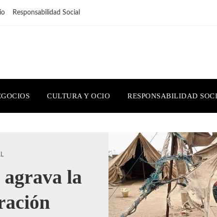
io
Responsabilidad Social
EGOCIOS
CULTURA Y OCIO
RESPONSABILIDAD SOC
AL
 agrava la
eración