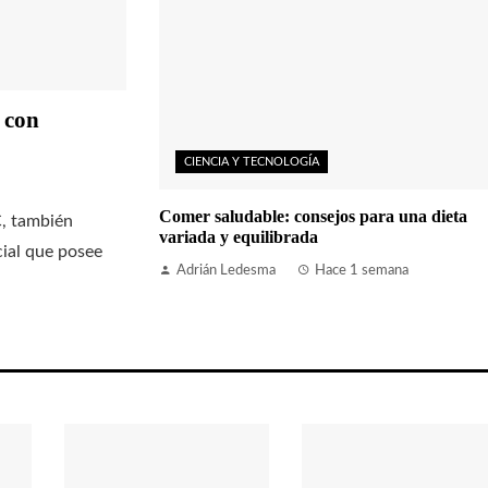
 con
CIENCIA Y TECNOLOGÍA
Comer saludable: consejos para una dieta
C, también
variada y equilibrada
ial que posee
Adrián Ledesma
Hace 1 semana