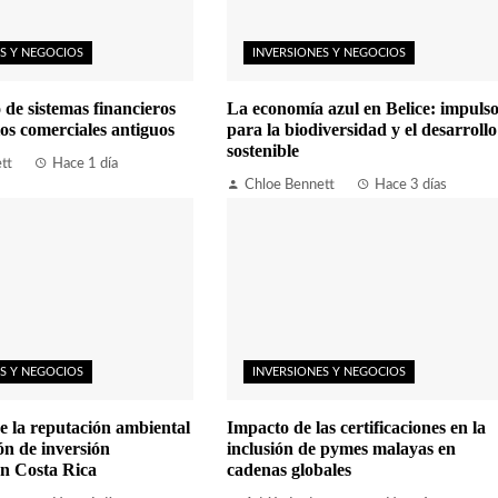
S Y NEGOCIOS
INVERSIONES Y NEGOCIOS
 de sistemas financieros
La economía azul en Belice: impuls
ios comerciales antiguos
para la biodiversidad y el desarrollo
sostenible
tt
Hace 1 día
Chloe Bennett
Hace 3 días
S Y NEGOCIOS
INVERSIONES Y NEGOCIOS
e la reputación ambiental
Impacto de las certificaciones en la
ón de inversión
inclusión de pymes malayas en
en Costa Rica
cadenas globales