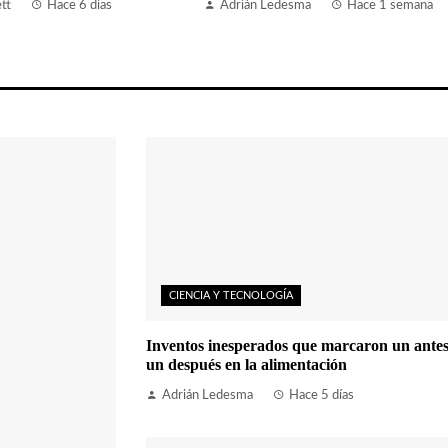
tt
Hace 6 días
Adrián Ledesma
Hace 1 semana
CIENCIA Y TECNOLOGÍA
Inventos inesperados que marcaron un antes
un después en la alimentación
Adrián Ledesma
Hace 5 días