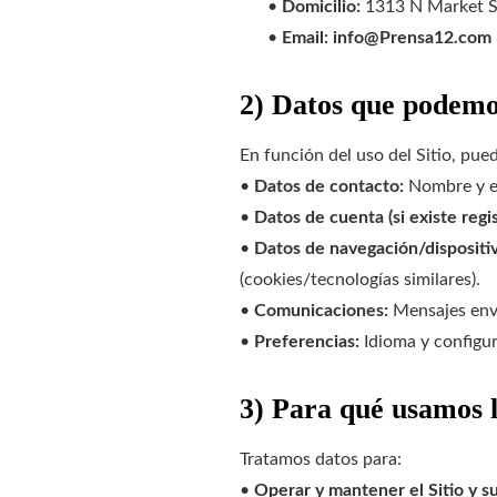
•
Domicilio:
1313 N Market St
•
Email: info@Prensa12.com
2) Datos que podemo
En función del uso del Sitio, pue
•
Datos de contacto:
Nombre y em
•
Datos de cuenta (si existe regis
•
Datos de navegación/dispositi
(cookies/tecnologías similares).
•
Comunicaciones:
Mensajes envi
•
Preferencias:
Idioma y configur
3) Para qué usamos l
Tratamos datos para:
•
Operar y mantener el Sitio y s