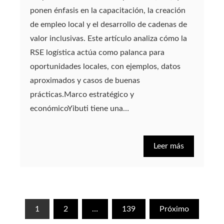
ponen énfasis en la capacitación, la creación
de empleo local y el desarrollo de cadenas de
valor inclusivas. Este artículo analiza cómo la
RSE logística actúa como palanca para
oportunidades locales, con ejemplos, datos
aproximados y casos de buenas
prácticas.Marco estratégico y
económicoYibuti tiene una…
Leer más
Paginación
1
2
…
139
Próximo