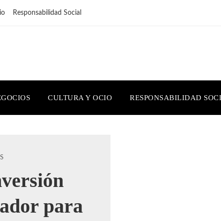
io
Responsabilidad Social
EGOCIOS
CULTURA Y OCIO
RESPONSABILIDAD SOC
S
nversión
uador para