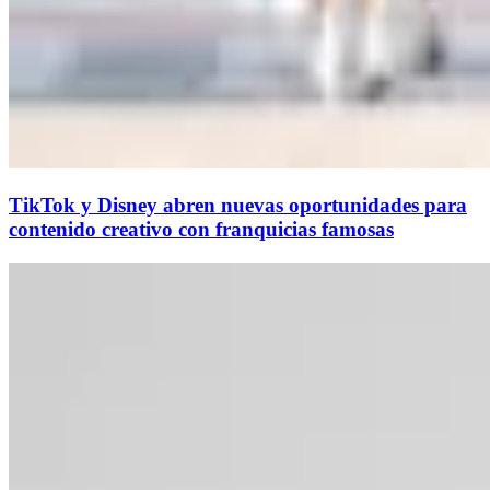
TikTok y Disney abren nuevas oportunidades para
contenido creativo con franquicias famosas