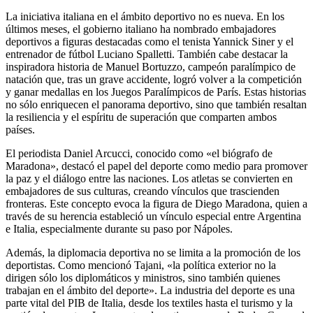
La iniciativa italiana en el ámbito deportivo no es nueva. En los
últimos meses, el gobierno italiano ha nombrado embajadores
deportivos a figuras destacadas como el tenista Yannick Siner y el
entrenador de fútbol Luciano Spalletti. También cabe destacar la
inspiradora historia de Manuel Bortuzzo, campeón paralímpico de
natación que, tras un grave accidente, logró volver a la competición
y ganar medallas en los Juegos Paralímpicos de París. Estas historias
no sólo enriquecen el panorama deportivo, sino que también resaltan
la resiliencia y el espíritu de superación que comparten ambos
países.
El periodista Daniel Arcucci, conocido como «el biógrafo de
Maradona», destacó el papel del deporte como medio para promover
la paz y el diálogo entre las naciones. Los atletas se convierten en
embajadores de sus culturas, creando vínculos que trascienden
fronteras. Este concepto evoca la figura de Diego Maradona, quien a
través de su herencia estableció un vínculo especial entre Argentina
e Italia, especialmente durante su paso por Nápoles.
Además, la diplomacia deportiva no se limita a la promoción de los
deportistas. Como mencionó Tajani, «la política exterior no la
dirigen sólo los diplomáticos y ministros, sino también quienes
trabajan en el ámbito del deporte». La industria del deporte es una
parte vital del PIB de Italia, desde los textiles hasta el turismo y la