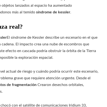
de objetos lanzados al espacio ha aumentado
ándonos más al temido
síndrome de kessler
.
za real?
sler
El síndrome de Kessler describe un escenario en el que
n cadena. El impacto crea una nube de escombros que
e efecto en cascada podría obstruir la órbita de la Tierra
imposible la exploración espacial.
vel actual de riesgo y cuándo podría ocurrir este escenario,
problema grave que requiere atención urgente. Desde el
tos de fragmentación
Crearon desechos orbitales,
s.
o chocó con el satélite de comunicaciones Iridium 33,