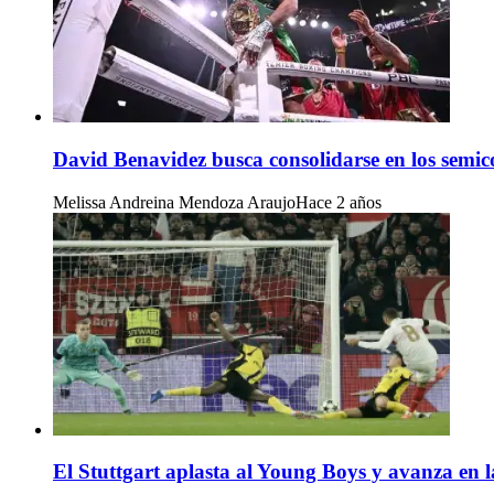
David Benavidez busca consolidarse en los semic
Melissa Andreina Mendoza Araujo
Hace 2 años
El Stuttgart aplasta al Young Boys y avanza en