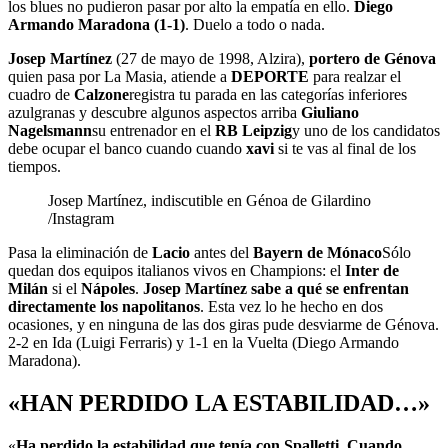
los blues no pudieron pasar por alto la empatía en ello.
Diego
Armando Maradona (1-1)
. Duelo a todo o nada.
Josep Martínez
(27 de mayo de 1998, Alzira),
portero de Génova
quien pasa por La Masia, atiende a
DEPORTE
para realzar el
cuadro de
Calzone
registra tu parada en las categorías inferiores
azulgranas y descubre algunos aspectos arriba
Giuliano
Nagelsmann
su entrenador en el
RB Leipzig
y uno de los candidatos
debe ocupar el banco cuando cuando
xavi
si te vas al final de los
tiempos.
Josep Martínez, indiscutible en Génoa de Gilardino
/Instagram
Pasa la eliminación de
Lacio
antes del
Bayern de Mónaco
Sólo
quedan dos equipos italianos vivos en Champions: el
Inter de
Milán
si el
Nápoles
.
Josep Martínez sabe a qué se enfrentan
directamente los napolitanos
. Esta vez lo he hecho en dos
ocasiones, y en ninguna de las dos giras pude desviarme de Génova.
2-2 en Ida (Luigi Ferraris) y 1-1 en la Vuelta (Diego Armando
Maradona).
«HAN PERDIDO LA ESTABILIDAD…»
«
Ha perdido la estabilidad que tenía con Spalletti. Cuando