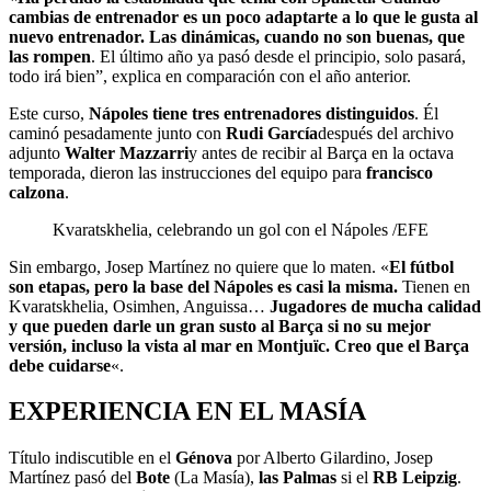
cambias de entrenador es un poco adaptarte a lo que le gusta al
nuevo entrenador. Las dinámicas, cuando no son buenas, que
las rompen
. El último año ya pasó desde el principio, solo pasará,
todo irá bien”, explica en comparación con el año anterior.
Este curso,
Nápoles tiene tres entrenadores distinguidos
. Él
caminó pesadamente junto con
Rudi García
después del archivo
adjunto
Walter Mazzarri
y antes de recibir al Barça en la octava
temporada, dieron las instrucciones del equipo para
francisco
calzona
.
Kvaratskhelia, celebrando un gol con el Nápoles
/EFE
Sin embargo, Josep Martínez no quiere que lo maten. «
El fútbol
son etapas, pero la base del Nápoles es casi la misma.
Tienen en
Kvaratskhelia, Osimhen, Anguissa…
Jugadores de mucha calidad
y que pueden darle un gran susto al Barça si no su mejor
versión, incluso la vista al mar en Montjuïc. Creo que el Barça
debe cuidarse
«.
EXPERIENCIA EN EL MASÍA
Título indiscutible en el
Génova
por Alberto Gilardino, Josep
Martínez pasó del
Bote
(La Masía),
las Palmas
si el
RB Leipzig
.