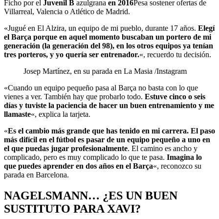
Ficho por el
Juvenil B
azulgrana
en 2016
Pesa sostener ofertas de
Villarreal, Valencia o Atlético de Madrid.
«Jugué en El Alzira, un equipo de mi pueblo, durante 17 años.
Elegí
el Barça porque en aquel momento buscaban un portero de mi
generación (la generación del 98), en los otros equipos ya tenían
tres porteros, y yo quería ser entrenador.
«, recuerdo tu decisión.
Josep Martínez, en su parada en La Masia
/Instagram
«Cuando un equipo pequeño pasa al Barça no basta con lo que
vienes a ver. También hay que probarlo todo.
Estuve cinco o seis
días y tuviste la paciencia de hacer un buen entrenamiento y me
llamaste
«, explica la tarjeta.
«
Es el cambio más grande que has tenido en mi carrera. El paso
más difícil en el fútbol es pasar de un equipo pequeño a uno en
el que puedas jugar profesionalmente
. El camino es ancho y
complicado, pero es muy complicado lo que te pasa.
Imagina lo
que puedes aprender en dos años en el Barça
«, reconozco su
parada en Barcelona.
NAGELSMANN… ¿ES UN BUEN
SUSTITUTO PARA XAVI?