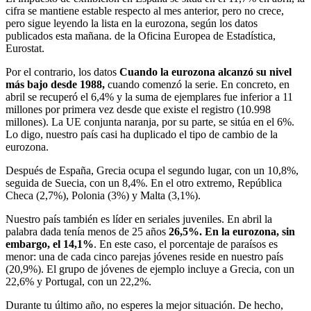
cifra se mantiene estable respecto al mes anterior, pero no crece,
pero sigue leyendo la lista en la eurozona, según los datos
publicados esta mañana. de la Oficina Europea de Estadística,
Eurostat.
Por el contrario, los datos
Cuando la eurozona alcanzó su nivel
más bajo desde 1988,
cuando comenzó la serie. En concreto, en
abril se recuperó el 6,4% y la suma de ejemplares fue inferior a 11
millones por primera vez desde que existe el registro (10.998
millones). La UE conjunta naranja, por su parte, se sitúa en el 6%.
Lo digo, nuestro país casi ha duplicado el tipo de cambio de la
eurozona.
Después de España, Grecia ocupa el segundo lugar, con un 10,8%,
seguida de Suecia, con un 8,4%. En el otro extremo, República
Checa (2,7%), Polonia (3%) y Malta (3,1%).
Nuestro país también es líder en seriales juveniles. En abril la
palabra dada tenía menos de 25 años
26,5%. En la eurozona, sin
embargo, el 14,1%
. En este caso, el porcentaje de paraísos es
menor: una de cada cinco parejas jóvenes reside en nuestro país
(20,9%). El grupo de jóvenes de ejemplo incluye a Grecia, con un
22,6% y Portugal, con un 22,2%.
Durante tu último año, no esperes la mejor situación. De hecho,