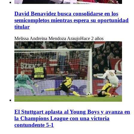
David Benavidez busca consolidarse en los
semicompletos mientras espera su oportunidad
titular
Melissa Andreina Mendoza Araujo
Hace 2 años
El Stuttgart aplasta al Young Boys y avanza en
la Champions League con una victoria
contundente 5-1