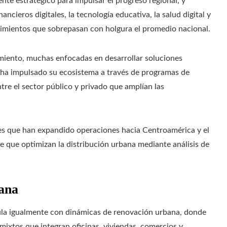
te estratégico para impulsar el progreso regional, y
ncieros digitales, la tecnología educativa, la salud digital y
cimientos que sobrepasan con holgura el promedio nacional.
iento, muchas enfocadas en desarrollar soluciones
 ha impulsado su ecosistema a través de programas de
ntre el sector público y privado que amplían las
es que han expandido operaciones hacia Centroamérica y el
te que optimizan la distribución urbana mediante análisis de
bana
cula igualmente con dinámicas de renovación urbana, donde
mixtos que integran oficinas, viviendas, comercios y