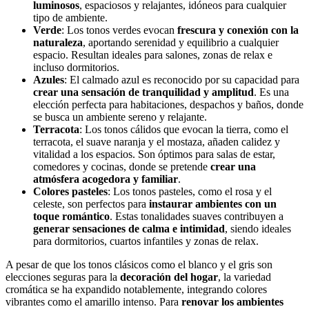
luminosos
, espaciosos y relajantes, idóneos para cualquier
tipo de ambiente.
Verde
: Los tonos verdes evocan
frescura y conexión con la
naturaleza
, aportando serenidad y equilibrio a cualquier
espacio. Resultan ideales para salones, zonas de relax e
incluso dormitorios.
Azules
: El calmado azul es reconocido por su capacidad para
crear una sensación de tranquilidad y amplitud
. Es una
elección perfecta para habitaciones, despachos y baños, donde
se busca un ambiente sereno y relajante.
Terracota
: Los tonos cálidos que evocan la tierra, como el
terracota, el suave naranja y el mostaza, añaden calidez y
vitalidad a los espacios. Son óptimos para salas de estar,
comedores y cocinas, donde se pretende
crear una
atmósfera acogedora y familiar
.
Colores pasteles
: Los tonos pasteles, como el rosa y el
celeste, son perfectos para
instaurar ambientes con un
toque romántico
. Estas tonalidades suaves contribuyen a
generar sensaciones de calma e intimidad
, siendo ideales
para dormitorios, cuartos infantiles y zonas de relax.
A pesar de que los tonos clásicos como el blanco y el gris son
elecciones seguras para la
decoración del hogar
, la variedad
cromática se ha expandido notablemente, integrando colores
vibrantes como el amarillo intenso. Para
renovar los ambientes