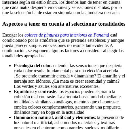
internos
según su estilo único, los dueños han de tener en cuenta
que cada matiz despierta emociones y sensaciones distintas, por lo
que la selección ha de estar en sintonía con la atmósfera deseada.
Aspectos a tener en cuenta al seleccionar tonalidades
Escoger los
colores de pinturas para interiores en Panamá
está
condicionado por la atmósfera que se pretenda establecer, y aunque
pueda parecer simple, en ocasiones no resulta tan evidente. A
continuación, se exponen algunos factores a considerar al elegir las
tonalidades apropiadas:
Psicología del color
: entender las sensaciones que despierta
cada color resulta fundamental para una elección acertada.
¿Se pretende transmitir energía y dinamismo? El amarillo y el
naranja son idóneos. ¿La meta es crear serenidad y calma?
Los verdes y azules son alternativas excelentes.
Equilibrio y contraste
: los espacios pueden aspirar a la
cohesión o al contraste. La armonía busca unidad mediante
tonalidades similares o análogas, mientras que el contraste
emplea colores complementarios, generando una propuesta
dinámica muy en boga en la actualidad.
Iluminación natural, artificial y elementos
: la presencia de
luz natural o artificial, así como los materiales y texturas
presentes en el entorno, como paredes, suelos y mobiliario,